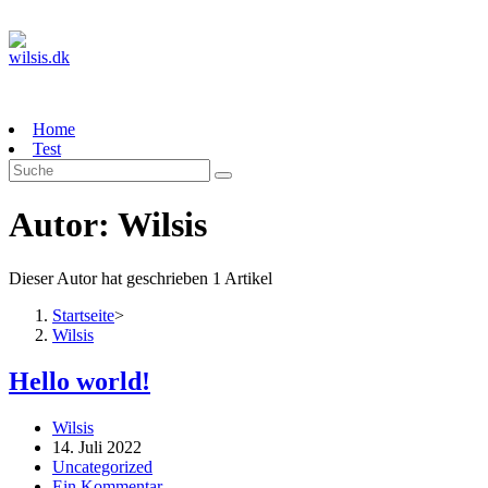
Zum
Inhalt
springen
Home
Test
Autor:
Wilsis
Dieser Autor hat geschrieben 1 Artikel
Startseite
>
Wilsis
Hello world!
Beitrags-
Wilsis
Autor:
Beitrag
14. Juli 2022
veröffentlicht:
Beitrags-
Uncategorized
Kategorie:
Beitrags-
Ein Kommentar